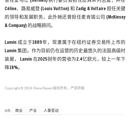
曾在爱马仕
(Hermès)
执行委员会担任皮具系列总监，并在
Céline
、路易威登
(Louis Vuitton)
和
Zadig & Voltaire
担任关键
的领导和发展职务，此外她还曾担任麦肯锡公司
(McKinsey
& Company)
的战略顾问。
Lanvin
成立于
1889
年，现隶属于在纽约证券交易所上市的
Lanvin
集团。作为目前仍在运营的历史最悠久的法国高级时
装屋，
Lanvin
在
2025
财年的营收为
2.4
亿欧元，较上一年下
降
18%
。
Copyright © 2024
Elena Passeri
版权所有，严禁转载.
标签 :
商业
产业
人事变动