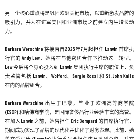
另一个核心重点将是巩固欧洲关键市场，以重新激发品牌的
吸引力，并为在进军美国和亚洲市场之前建立内生增长动
力。
Barbara Werschine
将接替自
2025
年
7
月起担任
Lanvin
首席执
行官的
Andy Lew
，她将在与他密切合作下推动这一转型。
Lew
今后将全身心投入到
Lanvin
集团执行主席的职位上，负
责监管包括
Lanvin
、
Wolford
、
Sergio Rossi
和
St. John Knits
在内的品牌组合。
Barbara Werschine
出生于巴黎，毕业于欧洲高等商学院
(ESCP)
和哈佛商学院，是国际奢侈品行业经验丰富的高管。
在加入
Lanvin
之前，她曾担任
Eric Bompard
的首席执行官，
期间成功实现了品牌的现代化并优化了财务表现。此前，她