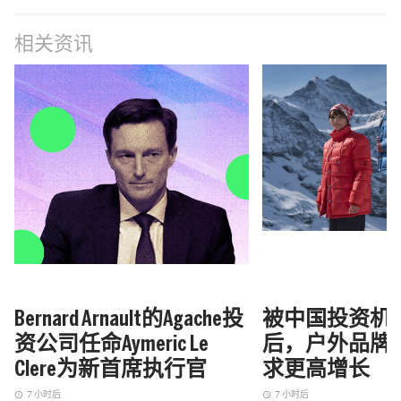
相关资讯
Bernard Arnault的Agache投
被中国投资机
资公司任命Aymeric Le
后，户外品牌Ma
Clere为新首席执行官
求更高增长
7 小时后
7 小时后
access_time
access_time