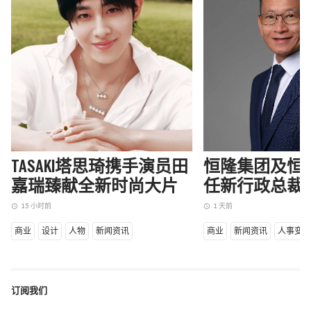
TASAKI塔思琦携手演员田
恒隆集团及恒
嘉瑞臻献全新时尚大片
任新行政总裁
15 小时前
1 天前
access_time
access_time
商业
设计
人物
新闻资讯
商业
新闻资讯
人事变
订阅我们