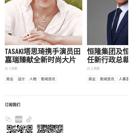
TASAKI塔思琦携手演员田
恒隆集团及恒
嘉瑞臻献全新时尚大片
任新行政总裁
1 天前
1 天前
access_time
access_time
商业
设计
人物
新闻资讯
商业
新闻资讯
人事变
订阅我们