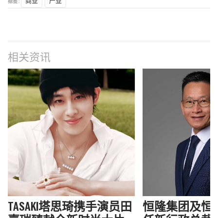
标签 :
商业
产业
相关资讯
TASAKI塔思琦携手演员田
恒隆集团及恒