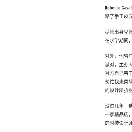
Roberto
聚了手工皮
尽管出身卑微，
在求学期间
对外，他曾广
派对，主办人是
对方自己善
匆忙找来柔
的设计所折
没过几年，他
一家精品店，
的时装设计师皮尔