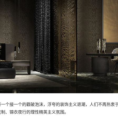
济一个接一个的戳破泡沫，浮夸的装饰主义退潮，人们不再热衷
克制、锦衣夜行的理性精英主义氛围。