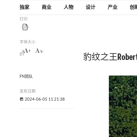
独家
商业
人物
设计
产业
创
打印
字体大小
A+
A
A
A-
BY
豹纹之王Robe
FN团队
发布日期
2024-06-05 11:21:38
today