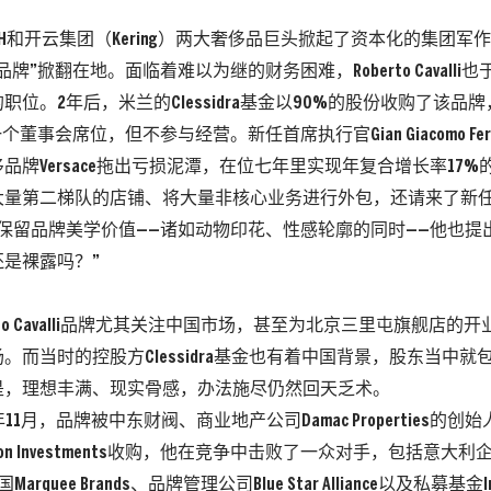
MH和开云集团（Kering）两大奢侈品巨头掀起了资本化的集团军
牌”掀翻在地。面临着难以为继的财务困难，Roberto Cavalli也
职位。2年后，米兰的Clessidra基金以90%的股份收购了该品
个董事会席位，但不参与经营。新任首席执行官Gian Giacomo Fer
品牌Versace拖出亏损泥潭，在位七年里实现年复合增长率17
量第二梯队的店铺、将大量非核心业务进行外包，还请来了新任创
ge，在保留品牌美学价值——诸如动物印花、性感轮廓的同时——他也
是裸露吗？”
rto Cavalli品牌尤其关注中国市场，甚至为北京三里屯旗舰店
。而当时的控股方Clessidra基金也有着中国背景，股东当中就包
是，理想丰满、现实骨感，办法施尽仍然回天乏术。
11月，品牌被中东财阀、商业地产公司Damac Properties的创始人Huss
ion Investments收购，他在竞争中击败了一众对手，包括意大利企业家
arquee Brands、品牌管理公司Blue Star Alliance以及私募基金Inf