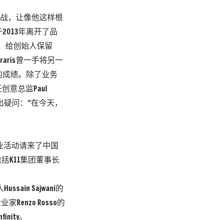
作战，让像他这样根
于2013年离开了品
牌，给创始人保留
raris曾一手将另一
%的成绩。除了业务
意总监Paul
提出疑问：“在今天，
的开业活动请来了中国
括K11集团董事长
ain Sajwani的
Renzo Rosso的
inity。