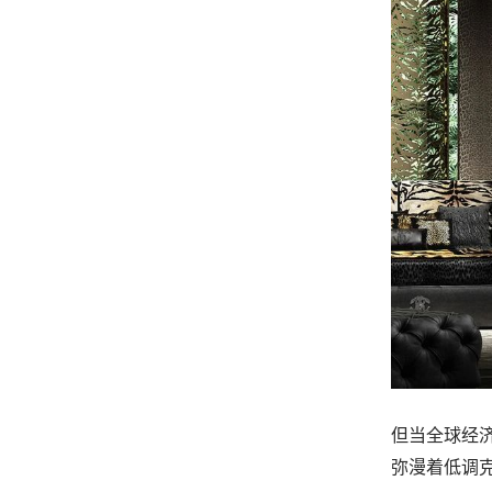
但当全球经
弥漫着低调