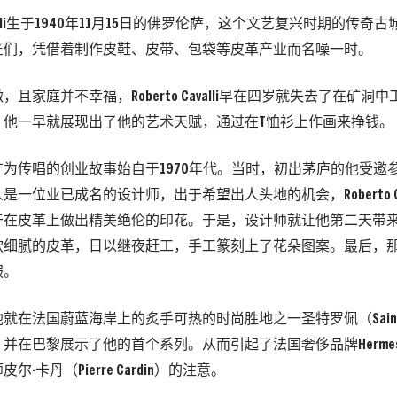
 Cavalli生于1940年11月15日的佛罗伦萨，这个文艺复兴时期的传
匠们，凭借着制作皮鞋、皮带、包袋等皮革产业而名噪一时。
且家庭并不幸福，Roberto Cavalli早在四岁就失去了在矿
，他一早就展现出了他的艺术天赋，通过在T恤衫上作画来挣钱。
为传唱的创业故事始自于1970年代。当时，初出茅庐的他受邀
一位业已成名的设计师，出于希望出人头地的机会，Roberto Ca
于在皮革上做出精美绝伦的印花。于是，设计师就让他第二天带
软细腻的皮革，日以继夜赶工，手工篆刻上了花朵图案。最后，
服。
就在法国蔚蓝海岸上的炙手可热的时尚胜地之一圣特罗佩（Saint-T
并在巴黎展示了他的首个系列。从而引起了法国奢侈品牌Herme
·卡丹（Pierre Cardin）的注意。