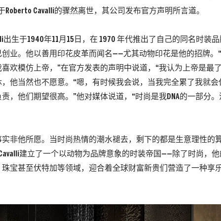
Roberto Cavalli的骤然离世，其公司发布官方声明所言道。
Cavalli出生于1940年11月15日，在 1970 年代推出了自己的同名
己创业。他以善用印花皮革而闻名——尤其动物印花是他的招牌。
喜欢模仿上帝，”在官方发表的声明中说道，“我认为上帝是最了
，他当然也不愿意。“嗯，有时候我会说，当我完全累了我就会休息.
责，他们期望很高。”他对媒体说道，“时尚是我DNA的一部分
事实非他所愿。当时尚热情的潮水褪去，剩下的都是生意理性的
to Cavalli建立了一个以动物为品牌意象的时装帝国——除了时尚
、珠宝甚至伏特加等领域，迎合着全球财富新贵们营造了一种享