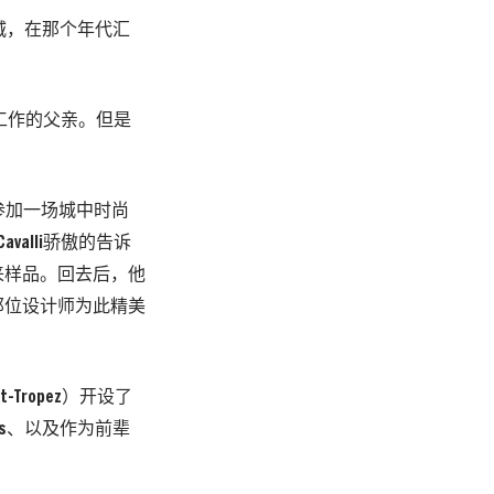
奇古城，在那个年代汇
洞中工作的父亲。但是
参加一场城中时尚
valli骄傲的告诉
来样品。回去后，他
那位设计师为此精美
ropez）开设了
s、以及作为前辈