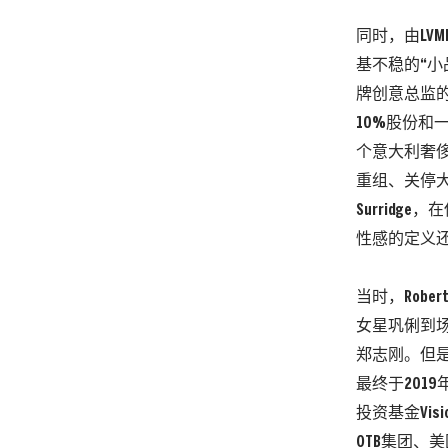
同时，由LV
基不稳的“小品
牌创意总监的
10%股份和一
个意大利奢侈
重组、关停大
Surrid
性感的定义还
当时，Robe
女星巩俐到场
郑志刚。但
最终于2019年
投资基金Vis
OTB集团、美国M