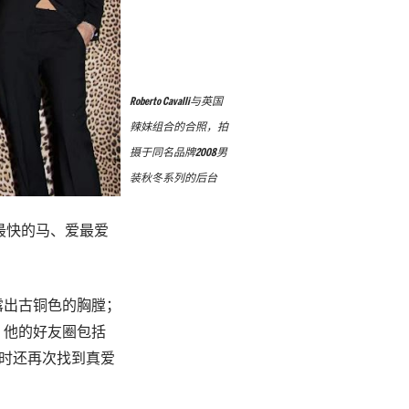
Roberto Cavalli与英国
辣妹组合的合照，拍
摄于同名品牌2008男
装秋冬系列的后台
、驾最快的马、爱最爱
露出古铜色的胸膛；
。他的好友圈包括
73岁时还再次找到真爱