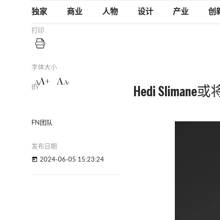
独家
商业
人物
设计
产业
创
打印
字体大小
A+
A
A
A-
BY
Hedi Slima
FN团队
发布日期
2024-06-05 15:23:24
today