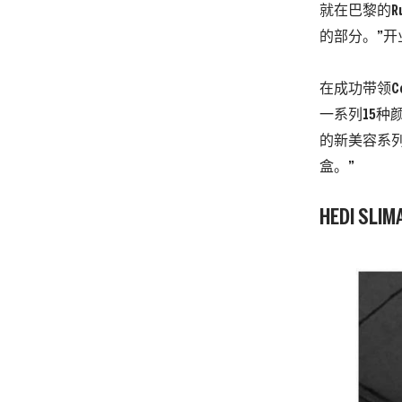
就在巴黎的Ru
的部分。”开业
在成功带领C
一系列15种
的新美容系
盒。”
HEDI SL