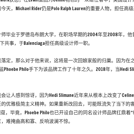
 Network获悉，在LVMH集团为Celine物色的一众继任者中，美国设计师Mi
，Michael Rider仍是Polo Ralph Lauren的重要人物，
师毕业于罗德岛布朗大学，在职场早期的2004年至2008年，他曾在N
re手下共事，于Balenciaga担任高级设计师一职。
埃落定，那么对于他来说，这将是一次回娘家般的归巢。因为在
总监Phoebe Philo手下为该品牌工作了十年之久。2018年，当Hedi S
让人感到惊讶，因为Hedi Slimane近年来从根本上改变了Celi
任的优雅极简主义精神。如果重新改回去，可能既流失了当下的
趸，毕竟，Phoebe Philo也已开设自己的同名设计师品牌扛鼎着
言，难掩曲高和寡、反响波澜不惊。