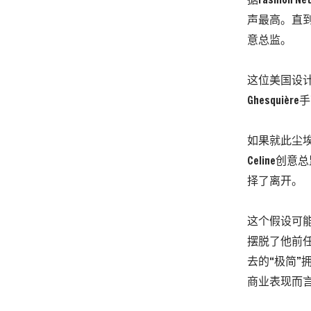
据Fashion
声最高。直到今天
意总监。
这位美国设计
Ghesquiè
如果就此尘
Celine创意
择了离开。
这个假设可能会
摆脱了他前
去的“极简”拥
商业表现而