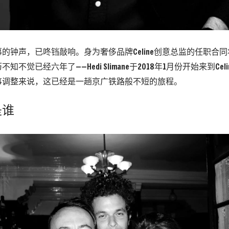
的钟声，已咚铛敲响。身为奢侈品牌Celine创意总监的任职合
知不觉已经六年了——Hedi Slimane于2018年1月份开始来到Cel
事调整来说，这已经是一趟京广铁路般不短的旅程。
是谁