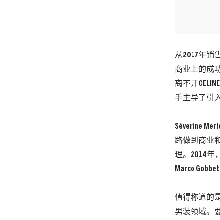
从2017年
商业上的成功
离不开CELI
手主导了引入He
Séverine
路做到商业和
理。2014年
Marco G
值得称道的是，
男装领域。要