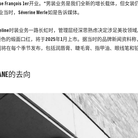
e François 1er开业。“男装业务是我们全新的增长载体，但
当时，Séverine Merle如是告诉媒体。
eline时装业务一路长虹时，管理层经深思熟虑决定涉足美妆领
颜色的缎面口红，将于2025年1月上市。据当时的品牌新闻资料称，“由
列将在每个季节发布，包括润唇膏、睫毛膏、指甲油、眼线笔和
IMANE的去向