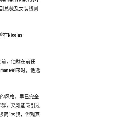
chael Rider的呼
担任高级副总裁及女装线创
icolas
之前，他就在前任
limane到来时，他选
ne的风格，早已完全
客群，又难能吸引过
“极简”大旗，但观其