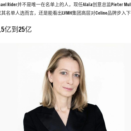
ael Rider并不是唯一在名单上的人，现任Alaïa创意总监Pieter M
其名单人选而言，还是能看出LVMH集团高层对Celine品牌步入
5亿到25亿