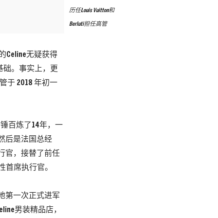
历任Louis Vuitton和
Berluti担任高管
eline无疑获得
的基础。事实上，更
管于 2018 年初一
é，千锤百炼了14年，一
，然后是法国总经
席执行官，接替了前任
位女性首席执行官。
破天荒地第一次正式进军
line男装精品店，