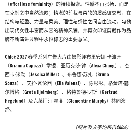
（effortless femininity）的持续探索。性感不再张扬，而是
在克制之中自然流露；精湛的剪裁与柔软的质感彼交融，在
结构与轻盈、力量与柔美、理性与感性之间自由流动，勾勒
出现代女性丰富而从容的精神风貌，并再次印证剪裁作为品
牌不断演进过程中永恒标志的重要意义。
Chloé 2027 春季系列广告大片由摄影师布里安娜·卡波齐
（Brianna Capozzi）掌镜，亚历克莎·钟（Alexa Chung）、杰
西卡·米勒（Jessica Miller）、布鲁娜·苏扎（Bruna
Souza）、艾拉·瓦伦西（Ella Valensi）、陈彤彤、格蕾塔·赫
尔博格（Greta Hjelmberg）、格特鲁德·罗斯（Gertrud
Hegelund）及克莱门汀·墨菲（Clementine Murphy）共同演
绎。
（图片及文字均来自
Chloé
）