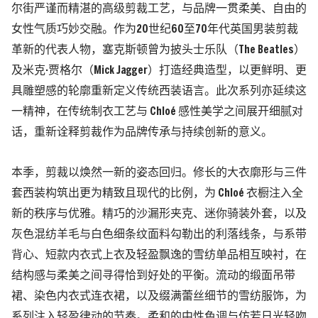
尔街严谨而精湛的高级剪裁工艺，与品牌一贯柔美、自由的
女性气质巧妙交融。作为20世纪60至70年代英国男装剪裁
革新的代表人物，塞克斯顿曾为披头士乐队（The Beatles）
及米克·贾格尔（Mick Jagger）打造经典造型，以更鲜明、更
具雕塑感的轮廓重新定义传统西装语言。此次系列亦延续这
一精神，在传统制衣工艺与 Chloé 感性美学之间展开细腻对
话，重新诠释剪裁作为品牌传承与持续创新的意义。
本季，剪裁以焕然一新的姿态回归。修长的大衣廓形与三件
套西装构筑出更为精致且现代的比例，为 Chloé 衣橱注入全
新的秩序与优雅。精巧的沙漏形夹克、迷你骑装外套，以及
灰色混纺羊毛与白色细条纹面料勾勒出的利落线条，与系带
背心、短款内衣式上衣及轻盈飘逸的雪纺单品相互映衬，在
结构感与柔美之间寻得恰到好处的平衡。流动的缎面吊带
裙、染色内衣式连衣裙，以及缀满蕾丝细节的雪纺服饰，为
系列注入轻盈律动的节奏。柔和的中性色调与仿若日光轻吻