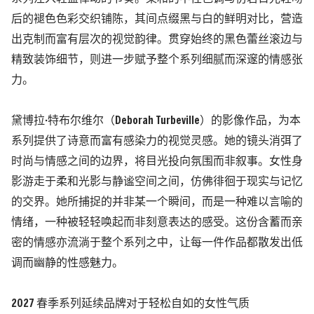
后的褪色色彩交织铺陈，其间点缀黑与白的鲜明对比，营造
出克制而富有层次的视觉韵律。贯穿始终的黑色蕾丝滚边与
精致装饰细节，则进一步赋予整个系列细腻而深邃的情感张
力。
黛博拉·特布尔维尔（Deborah Turbeville）的影像作品，为本
系列提供了诗意而富有感染力的视觉灵感。她的镜头消弭了
时尚与情感之间的边界，将目光投向氛围而非叙事。女性身
影游走于柔和光影与静谧空间之间，仿佛徘徊于现实与记忆
的交界。她所捕捉的并非某一个瞬间，而是一种难以言喻的
情绪，一种被轻轻唤起而非刻意表达的感受。这份含蓄而亲
密的情感亦流淌于整个系列之中，让每一件作品都散发出低
调而幽静的性感魅力。
2027 春季系列延续品牌对于轻松自如的女性气质