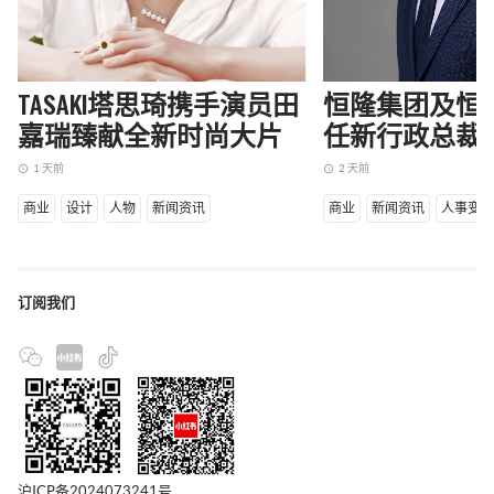
TASAKI塔思琦携手演员田
恒隆集团及恒
嘉瑞臻献全新时尚大片
任新行政总裁
1 天前
2 天前
access_time
access_time
商业
设计
人物
新闻资讯
商业
新闻资讯
人事变
订阅我们
沪ICP备2024073241号