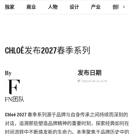
chevron_right
独家
商业
人物
设计
产业
创新研究
CHLOÉ发布2027春季系列
By
发布日期
2026-07-08 16:18:58
today
FN团队
Chloé 2027 春季系列源于品牌与自身传承之间持续而深刻的
对话，追溯那些塑造品牌精神的重要时刻，探索经典如何在
时间流转中不断焕发新的生命力。本季聚焦于品牌历史中的