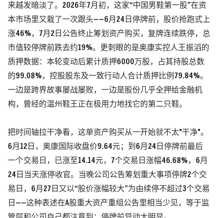
来越发暗淡了。2026年7月初，这家“中国男鞋第一股”在资
本市场里又栽了一次跟头——
6月24日停牌前，股价抢跑式上
涨46%，7月2日公告终止筹划资产购买，复牌连续跌停，总
市值较停牌前跌去约19%。
更刺眼的是奥康实控人
王振滔
的
质押数据：
本轮变动后累计质押6000万股，占其持股总数
的99.08%，控股股东及一致行动人合计质押比例79.84%。
一边是跨界故事屡战屡败，一边是股份几乎全押给金融机
构，曾经的温州鞋王正在极用力地找它的第二只鞋。
把时间轴拉干净看，这单资产购买从一开始就不太"干净"。
6月12日，
奥康国际
收盘价9.64元；到6月24日停牌前最后
一个交易日，已涨至14.14元，7个交易日涨幅46.68%，6月
24日当天涨停收官。
当晚公司公告筹划重大事项停牌2个交
易日，6月27日又以“股价涨幅较大”为由续停不超过3个交易
日——这种表述在A股重大资产重组公告里相当少见，等于监
管层和公司自己都注意到：停牌前异动太明显。