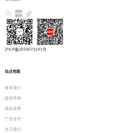
PANDORA潘多拉珠宝通过
NEWTALENT合作项目及官
方开幕晚宴庆祝哥本哈
根时装周20周年
4 小时前
access_time
商业
设计
新闻资讯
订阅我们
沪ICP备2024073241号