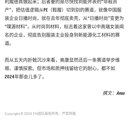
利威德真做起来；后者要的是尽快找到能并表的“非鞋资
产”，把估值逻辑从PE
（鞋履）
切到别的赛道，就像中国服
装企业日播时尚，就在去年彻底卖壳，从“日播时尚”变更为
“璞源材料”，从时尚到材料，标志着这家曾以中高端女装闻
名的企业，彻底告别服装主业投身到新能源化工材料的赛
道。
而从五天内折戟沉沙来看，奥康显然还后一条赛道举步维
艰、谨慎探索。但市场和质押线留给它的耐心，都不如
2024年那会儿多了。
撰
文
：Anso
Copyright © 2024
FN团队
版权所有，严禁转载.