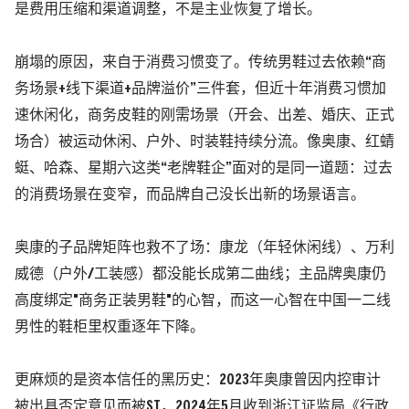
是费用压缩和渠道调整，不是主业恢复了增长。
崩塌的原因，来自于消费习惯变了。传统男鞋过去依赖“商
务场景+线下渠道+品牌溢价”三件套，但近十年消费习惯加
速休闲化，商务皮鞋的刚需场景
（开会、出差、婚庆、正式
场合）
被运动休闲、户外、时装鞋持续分流。像奥康、红蜻
蜓、哈森、星期六这类“老牌鞋企”面对的是同一道题：过去
的消费场景在变窄，而品牌自己没长出新的场景语言。
奥康的子品牌矩阵也救不了场：康龙
（年轻休闲线）
、万利
威德
（户外/工装感）
都没能长成第二曲线；主品牌奥康仍
高度绑定"商务正装男鞋"的心智，而这一心智在中国一二线
男性的鞋柜里权重逐年下降。
更麻烦的是资本信任的黑历史：2023年奥康曾因内控审计
被出具否定意见而被ST，2024年5月收到浙江证监局《行政