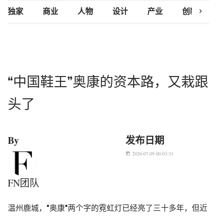
chevron_right
独家
商业
人物
设计
产业
创新研究
“中国鞋王”奥康的资本路，又栽跟
头了
By
发布日期
2026-07-09 00:03:31
today
FN团队
温州鹿城，"奥康"两个字的霓虹灯已经亮了三十多年，但近