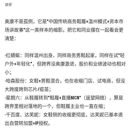
信任
奥康不是孤例，它是"中国传统商务鞋履+温州模式+资本市
场讲故事"这一类样本的缩影。把它和同业摆在一起看会更
清楚：
·红蜻蜓：同样温州出身，同样商务男鞋起家，同样在试"轻
户外+年轻化"，但跨界没奥康激进，股价和业绩波动也相对
小；
·哈森股份：女鞋+男鞋混合，也在收缩门店、试电商，但没
大跨度跨到芯片/疫苗；
·星期六：从鞋履转到"鞋履+直播MCN"
（遥望网络）
，算是
跨界里相对落地的一个，但鞋履主业也一直在缩；
·千百度、达芙妮：女鞋侧的收缩更彻底，达芙妮已基本退
出自营转加盟+IP授权。