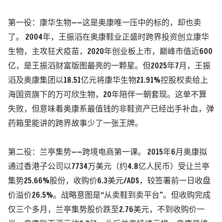
第一役：康华生物——这是奥康唯一压中的标的，却也卖
了。 2004年，王振滔在奥康鞋业正盛时跨界投资创立
康华
生物
，主攻狂犬疫苗，2020年创业板上市，巅峰市值近600
亿，是王振滔财富版图最亮的一颗星。但2025年7月，王振
滔及奥康集团以18.51亿元将康华生物21.91%控股权卖给
上
海国资
旗下的万可欣生物，20年陪伴一朝套现。这单不算
失败，但意味着奥康系最值钱的非鞋资产已经出手补血，弹
药箱里能讲的跨界故事少了一张王牌。
第二役：兰亭集势——跨境电商第一课。 2015年6月奥康拟
通过香港子公司以7734万美元
（约4.8亿人民币）
受让
兰亭
集势
25.66%股份，收购价6.3美元/ADS，较签署前一日收盘
价溢价26.5%。战略意图是“从卖鞋到卖平台”。但收购完成
仅三个多月，兰亭集势股价跌至2.76美元，不到收购价一