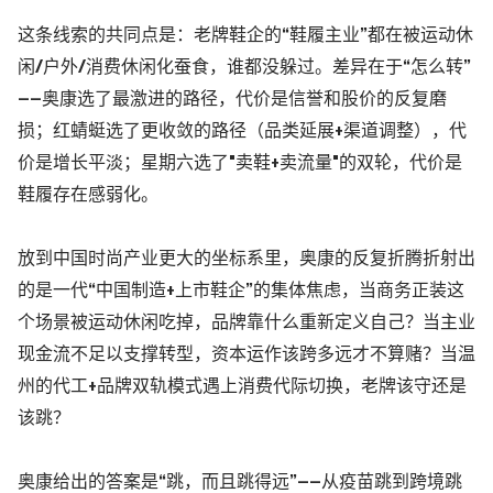
这条线索的共同点是：老牌鞋企的“鞋履主业”都在被运动休
闲/户外/消费休闲化蚕食，谁都没躲过。差异在于“怎么转”
——奥康选了最激进的路径，代价是信誉和股价的反复磨
损；红蜻蜓选了更收敛的路径
（品类延展+渠道调整）
，代
价是增长平淡；星期六选了"卖鞋+卖流量"的双轮，代价是
鞋履存在感弱化。
放到中国时尚产业更大的坐标系里，奥康的反复折腾折射出
的是一代“中国制造+上市鞋企”的集体焦虑，当商务正装这
个场景被运动休闲吃掉，品牌靠什么重新定义自己？当主业
现金流不足以支撑转型，资本运作该跨多远才不算赌？当温
州的代工+品牌双轨模式遇上消费代际切换，老牌该守还是
该跳？
奥康给出的答案是“跳，而且跳得远”——从疫苗跳到跨境跳