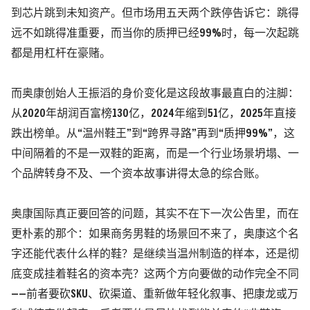
到芯片跳到未知资产。但市场用五天两个跌停告诉它：跳得
远不如跳得准重要，而当你的质押已经99%时，每一次起跳
都是用杠杆在豪赌。
而奥康创始人王振滔的身价变化是这段故事最直白的注脚：
从2020年胡润百富榜130亿，2024年缩到51亿，2025年直接
跌出榜单。
从“温州鞋王”到“跨界寻路”再到“质押99%”，这
中间隔着的不是一双鞋的距离，而是一个行业场景坍塌、一
个品牌转身不及、一个资本故事讲得太急的综合账。
奥康国际真正要回答的问题，其实不在下一次公告里，而在
更朴素的那个：
如果商务男鞋的场景回不来了，奥康这个名
字还能代表什么样的鞋？是继续当温州制造的样本，还是彻
底变成挂着鞋名的资本壳？
这两个方向要做的动作完全不同
——前者要砍SKU、砍渠道、重新做年轻化叙事、把康龙或万