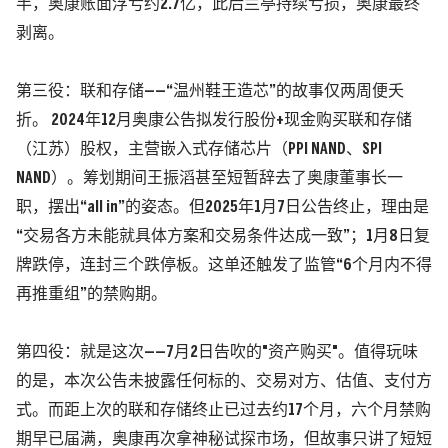
半，奥康账面浮亏约2.7亿，此后兰亭持续亏损，奥康最终
剥离。
第三役：联和存储——“温州鞋王造芯”的故事仅两周便夭
折。 2024年12月奥康公告拟发行股份+现金购买联和存储
（江苏）
股权，主营嵌入式存储芯片
（PPI NAND、SPI
NAND）
。筹划期间王振滔甚至短暂辞去了奥康董事长一
职，摆出“all in”的姿态。但2025年1月7日公告终止，理由是
“交易各方未能就具体方案和交易条件达成一致”；1月8日复
牌跌停，连封三个跌停板。这单还触发了监管“6个月内不得
再推重组”的禁购期。
第四役：就是这次——7月2日告吹的"资产购买"。值得玩味
的是，本次公告未披露任何标的、交易对方、估值、支付方
式。而距上次的联和存储终止已过去约17个月，六个月禁购
期早已届满，奥康再次拿神秘试探市场，但故事只讲了短短