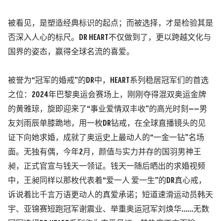
被看见，是塑造经典标识的起点；而被选择，才是检验其是
否深入人心的标尺。
DR HEART不仅做到了，更以跨越文化与
国界的姿态，赢得全球名流的喜爱。
被誉为
“
冠军的婚戒
”
的DR中，HEART系列稳居冠军们的首选
之位：2024年巴黎奥运会赛场上，刚刚夺得
混双奥运金牌
的黄雅琼
，旋即迎来了
“
事业爱情双丰收
”
的高光时刻
——
男
友刘雨辰单膝跪地，用一枚DR钻戒，在全球直播镜头的见
证下向她求婚，成就了奥运史上最动人的
“
一金一钻
”
名场
面。无独有偶，今年2月，颜值与实力并存的
国羽男神王
昶
，正式官宣与钱天一领证。钱天一随后晒出的求婚视频
中，王昶同样以那枚代表着
“
爱一人 爱一生
”
的DR真心戒，
诉说着比千言万语更动人的真爱承诺；短道速滑运动员韩天
宇、亚锦赛短跑冠军谢震业、举重奥运冠军刘焕华......无数