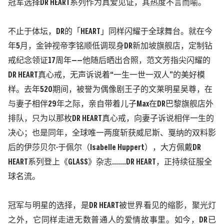
冠军选择DR HEART系列作为真爱见证，其热度不言而喻。
不止于体坛，
DR的「HEART」同样闪耀于全球舞台。就在今
年5月，
金钟视帝李铭顺
低调现身
DR新加坡旗舰店，定制钻
戒纪念领证17周年
——
他随后晒出合照，范文芳指尖闪耀的
DR HEART真心戒，无声诉说着
“
一生一世一双人
”
的美好模
样。去年520期间，被誉为偶像剧王子的文莱明星
吴尊
，在
与妻子相伴
29年之际，亲自带着儿子Max在DR巴黎旗舰店外
排队，只为以那枚DR HEART真心戒，向妻子诉说相伴一生的
决心；也是同年，全球唯一两度斩获威尼斯、戛纳的双料影
后的伊莎贝尔
·
于佩尔（Isabelle Huppert），大方佩戴DR
HEART系列登上《GLASS》杂志.......DR HEART，正持续征服全
球名流。
冠军与明星的选择，是
DR HEART被世界看见的缩影，聚光灯
之外，它同样走进无数普通人的爱情故事里。如今，DR已