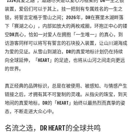
“
1314真爱之路
”
，道路尽头是以爱心为框架的
“
DR一生之锁
”
装置
，爱侣们可以于其上，挂一把刻有专属姓名的一生之
锁，将誓言定格于雪山之间；
2026年，DR在赛里木湖畔落
下
「赛湖之心」
，内部如放大的两枚戒圈，环抱正中心的镂
空
DR真心，恰如一对爱人在拥抱「一生唯一」的真心，到
访游客同样可以将写有誓言的石块投入装置，让山川湖海成
为爱的见证。从雪山到湖泊，DR的真爱地标计划仍在持续
向全球延伸，「HEART」的足迹，也将从山河之间走向更远
的世界。
真正经典的品牌标识，总是在被使用、被感知、与情感产生
链接之后，才拥有其不可复制的灵魂。从指尖的珠宝，到天
地间的真爱地标，
DR的「HEART」始终以最热烈而真挚的姿
态，不断走进大众心中。
名流之选，
DR HEART的全球共鸣