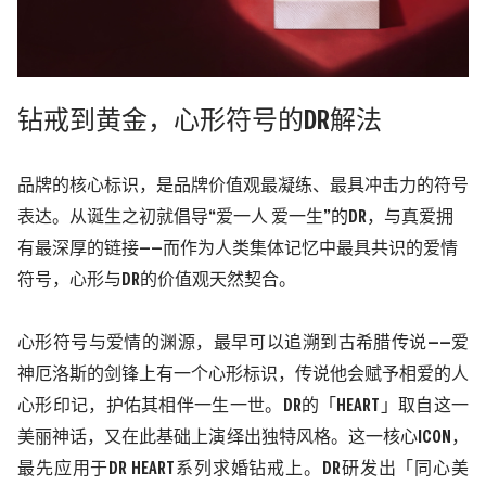
钻戒到黄金，心形符号的
DR解法
品牌的核心标识，是品牌价值观最凝练、最具冲击力的符号
表达。从诞生之初就倡导
“
爱一人 爱一生
”
的DR，与真爱拥
有最深厚的链接
——
而作为人类集体记忆中最具共识的爱情
符号，心形与DR的价值观天然契合。
心形符号与爱情的渊源，最早可以追溯到古希腊传说
——
爱
神厄洛斯的剑锋上有一个心形标识，传说他
会赋予相爱的人
心形印记，护佑其相伴一生一世
。
DR的「HEART」取自这一
美丽神话，又在此基础上演绎出独特风格。这一核心ICON，
最先应用于DR HEART系列求婚钻戒上。DR研发出「同心美