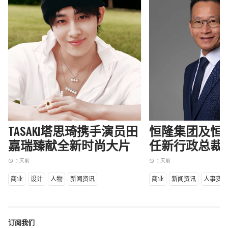
TASAKI塔思琦携手演员田
恒隆集团及恒
嘉瑞臻献全新时尚大片
任新行政总裁
1 天前
1 天前
access_time
access_time
商业
设计
人物
新闻资讯
商业
新闻资讯
人事变
订阅我们