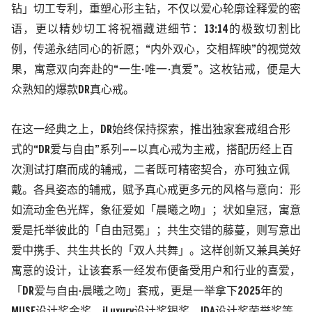
钻」切工专利，重塑心形主钻，不仅以爱心轮廓诠释爱的密
语，更以精妙切工将祝福藏进细节：13:14的极致切割比
例，传递永结同心的祈愿；
“
内外双心，交相辉映
”
的视觉效
果，寓意双向奔赴的
“
一生
·
唯一
·
真爱
”
。这枚钻戒，便是大
众熟知的爆款DR真心戒。
在这一经典之上，
DR始终保持探索，推出独家套戒组合形
式的
“
DR爱与自由
”
系列
——
以真心戒为主戒，搭配历经上百
次测试打磨而成的辅戒，二者既可精密契合，亦可独立佩
戴。各具姿态的辅戒，赋予真心戒更多元的风格与意向：形
如流动金色光辉，象征爱如「晨曦之吻」；状如皇冠，寓意
爱是托举彼此的「自由冠冕」；共生交错的藤蔓，则写意出
爱中携手、共生共长的「双人共舞」。这样创新又兼具美好
寓意的设计，让该套系一经发布便备受用户和行业的喜爱，
「DR爱与自由
·
晨曦之吻」套戒，更是一举拿下
2025年的
MUSE设计奖金奖、iLuxury设计奖银奖、IDA设计奖荣誉奖等