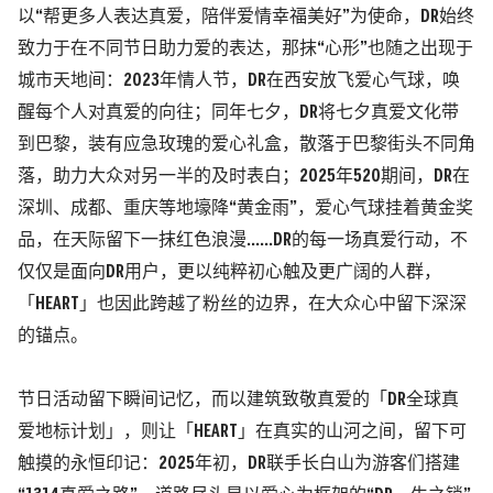
以
“
帮更多人表达真爱，陪伴爱情幸福美好
”
为使命
，
DR始终
致力于在不同节日助力爱的表达，那抹
“
心形
”
也随之出现于
城市天地间：2023年情人节，DR在西安放飞爱心气球，唤
醒每个人对真爱的向往；同年七夕，DR将七夕真爱文化带
到巴黎，装有应急玫瑰的爱心礼盒，散落于巴黎街头不同角
落，助力大众对另一半的及时表白；2025年520期间，DR在
深圳、成都、重庆等地壕降
“
黄金雨
”
，爱心气球挂着黄金奖
品，在天际留下一抹红色浪漫......DR的每一场真爱行动，不
仅仅是面向DR用户，更以纯粹初心触及更广阔的人群，
「HEART」也因此跨越了粉丝的边界，在大众心中留下深深
的锚点。
节日活动留下瞬间记忆，而以建筑致敬真爱的「
DR全球真
爱地标计划」，则让「HEART」在真实的山河之间，留下可
触摸的永恒印记：2025年初，DR联手长白山为游客们搭建