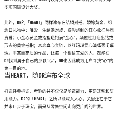
多项国际设计大奖
。
此外，
DR的「HEART」同样遍布在结婚对戒、婚嫁黄金、纪
念日礼物中：唯爱一生结婚对戒，鎏彩烧制的红心象征热烈
真爱；小金心黄金戒指塑造饱满
“
金心
”
，颠覆性打造出钻戒
形态的黄金戒指；恋恋真心套链，以红玛瑙爱心演绎颈间璀
璨。丰富而高质的作品，让每一个相信真爱的人，都能在
DR找到属于自己的那颗
“
心
”
，DR也因此成为用户寻找
“
心
”
的
第一目的地。
当
HEART，随DR遍布全球
打造经典标识，考验的并不仅仅是塑造能力，更是迁移和复
用能力。
DR的「HEART」之所以能深入人心，关键还在于它
并未止步于珠宝，而是从零售空间走向更广阔的世界。