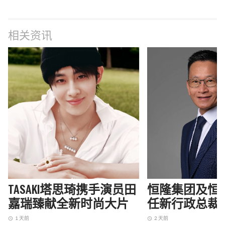
相关资讯
TASAKI塔思琦携手演员田
恒隆集团及恒
嘉瑞臻献全新时尚大片
任新行政总裁
1 天前
2 天前
access_time
access_time