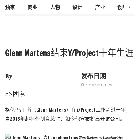
chevron_right
独家
商业
人物
设计
产业
创新研究
Glenn Martens结束Y/Project十年生涯
By
发布日期
2024-09-09 13:11:50
today
FN团队
格伦·马丁斯（Glenn Martens）在Y/Project工作超过十年，
自2013年起担任创意总监，如今他宣布将离开该公司。
Glenn Martens - © Launchmetrics