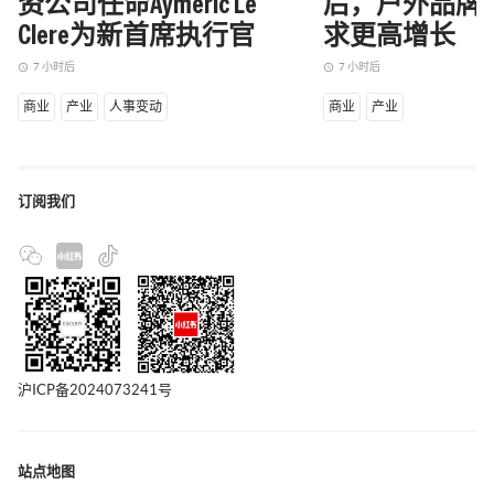
资公司任命Aymeric Le
后，户外品牌Ma
Clere为新首席执行官
求更高增长
7 小时后
7 小时后
access_time
access_time
商业
产业
人事变动
商业
产业
订阅我们
沪ICP备2024073241号
站点地图