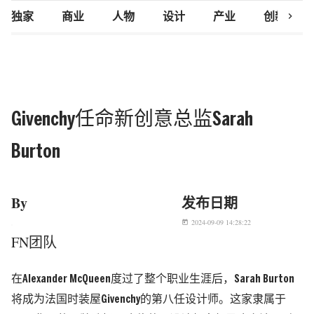
chevron_right
独家
商业
人物
设计
产业
创新研究
Givenchy任命新创意总监Sarah
Burton
By
发布日期
2024-09-09 14:28:22
today
FN团队
在
Alexander McQueen
度过了整个职业生涯后，Sarah Burton
将成为法国时装屋Givenchy的第八任设计师。
这家隶属于