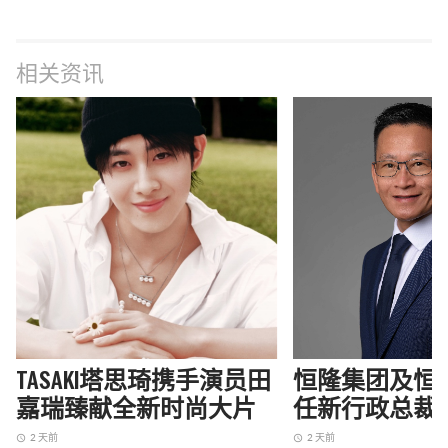
相关资讯
TASAKI塔思琦携手演员田
恒隆集团及恒
嘉瑞臻献全新时尚大片
任新行政总裁
2 天前
2 天前
access_time
access_time