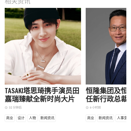
相关资讯
TASAKI塔思琦携手演员田
恒隆集团及恒
嘉瑞臻献全新时尚大片
任新行政总裁
32 分钟后
6 小时前
access_time
access_time
商业
设计
人物
新闻资讯
商业
新闻资讯
人事变