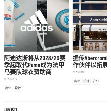
阿迪达斯将从2028/29赛
据传Abercrom
季起取代Puma成为法甲
作伙伴以拓展
马赛队球衣赞助商
7 小时后
access_time
7 小时后
access_time
商业
设计
产业
商业
设计
订阅我们