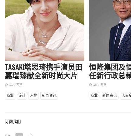
TASAKI塔思琦携手演员田
恒隆集团及恒
嘉瑞臻献全新时尚大片
任新行政总裁
11 小时前
18 小时前
access_time
access_time
商业
设计
人物
新闻资讯
商业
新闻资讯
人事变
订阅我们