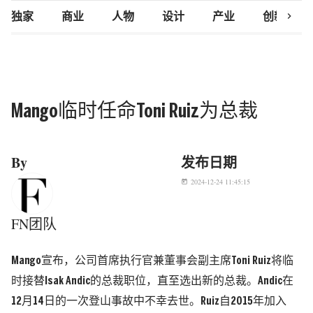
chevron_right
独家
商业
人物
设计
产业
创新研究
Mango临时任命Toni Ruiz为总裁
By
发布日期
2024-12-24 11:45:15
today
FN团队
Mango宣布，公司首席执行官兼董事会副主席Toni Ruiz将临
时接替Isak Andic的总裁职位，直至选出新的总裁。Andic在
12月14日的一次登山事故中不幸去世。Ruiz自2015年加入