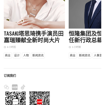
TASAKI塔思琦携手演员田
恒隆集团及恒
嘉瑞臻献全新时尚大片
任新行政总裁
6 小时后
1 小时前
access_time
access_time
商业
设计
人物
新闻资讯
商业
新闻资讯
人事变
订阅我们