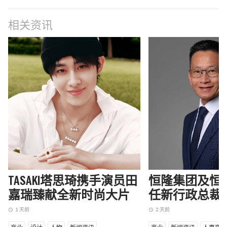
相关资讯
TASAKI塔思琦携手演员田
恒隆集团及恒
嘉瑞臻献全新时尚大片
任新行政总裁
1 天前
2 天前
access_time
access_time