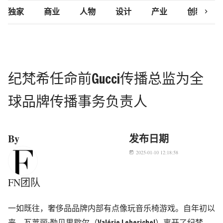
chevron_right
独家
商业
人物
设计
产业
创新研究
纪梵希任命前Gucci传播总监为全
球品牌传播事务负责人
By
发布日期
2025-01-10 12:18:58
today
FN团队
一如既往，奢侈品品牌内部有点像玩音乐椅游戏。自年初以