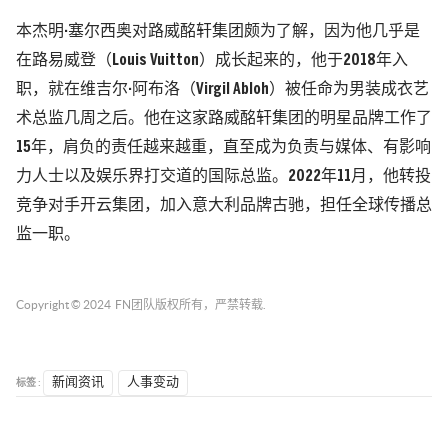
本杰明·塞尔西奥对路威酩轩集团颇为了解，因为他几乎是
在路易威登（Louis Vuitton）成长起来的，他于2018年入
职，就在维吉尔·阿布洛（Virgil Abloh）被任命为男装成衣艺
术总监几周之后。他在这家路威酩轩集团的明星品牌工作了
15年，肩负的责任越来越重，直至成为负责与媒体、有影响
力人士以及娱乐界打交道的国际总监。2022年11月，他转投
竞争对手开云集团，加入意大利品牌古驰，担任全球传播总
监一职。
Copyright © 2024
FN团队
版权所有，严禁转载.
标签 :
新闻资讯
人事变动