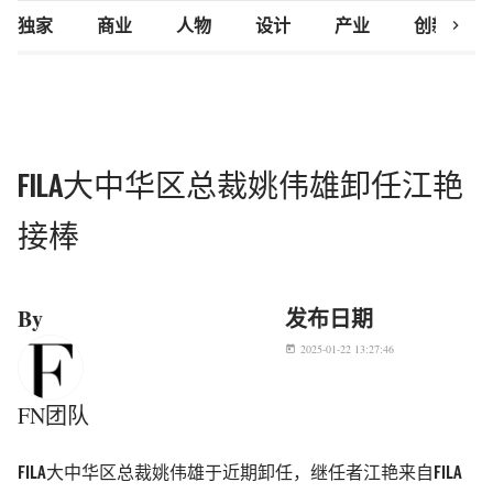
chevron_right
独家
商业
人物
设计
产业
创新研究
FILA大中华区总裁姚伟雄卸任江艳
接棒
By
发布日期
2025-01-22 13:27:46
today
FN团队
FILA大中华区总裁姚伟雄于近期卸任，继任者江艳来自FILA