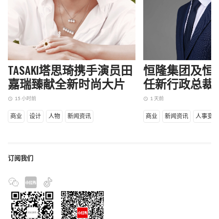
TASAKI塔思琦携手演员田
恒隆集团及恒
嘉瑞臻献全新时尚大片
任新行政总裁
15 小时前
1 天前
access_time
access_time
商业
设计
人物
新闻资讯
商业
新闻资讯
人事变
订阅我们