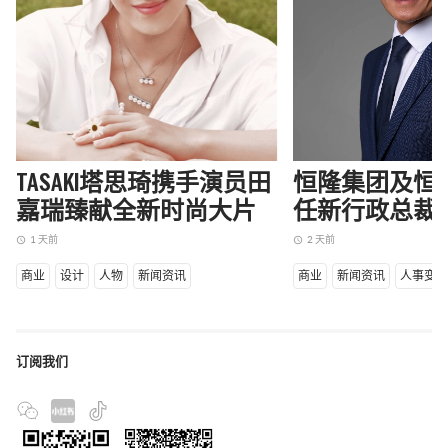
TASAKI塔思琦携手演员田
恒隆集团及恒
嘉瑞臻献全新时尚大片
任新行政总裁
1 天前
2 天前
access_time
access_time
商业
设计
人物
新闻资讯
商业
新闻资讯
人事变
订阅我们