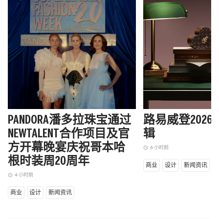
PANDORA潘多拉珠宝通过
路易威登202
NEWTALENT合作项目及官
辑
方开幕晚宴庆祝哥本哈
6 小时前
access_time
根时装周20周年
商业
设计
新闻资讯
4 小时前
access_time
商业
设计
新闻资讯