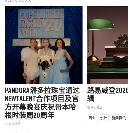
PANDORA潘多拉珠宝通过
路易威登202
NEWTALENT合作项目及官
辑
方开幕晚宴庆祝哥本哈
4 小时后
access_time
根时装周20周年
商业
设计
新闻资讯
6 小时后
access_time