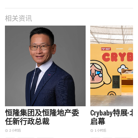
相关资讯
恒隆集团及恒隆地产委
Crybaby特展
任新行政总裁
启幕
2 小时后
1 小时后
access_time
access_time