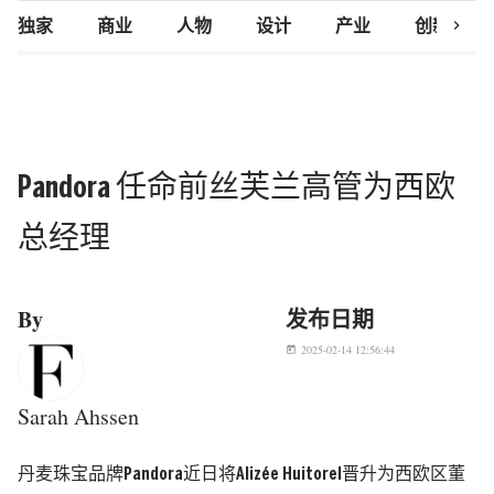
chevron_right
独家
商业
人物
设计
产业
创新研究
Pandora 任命前丝芙兰高管为西欧
总经理
By
发布日期
2025-02-14 12:56:44
today
Sarah Ahssen
丹麦珠宝品牌Pandora近日将Alizée Huitorel晋升为西欧区董