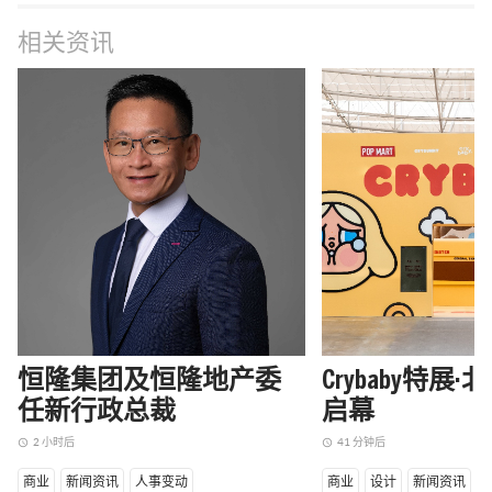
相关资讯
恒隆集团及恒隆地产委
Crybaby特展
任新行政总裁
启幕
2 小时后
41 分钟后
access_time
access_time
商业
新闻资讯
人事变动
商业
设计
新闻资讯