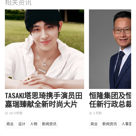
相关资讯
TASAKI塔思琦携手演员田
恒隆集团及恒
嘉瑞臻献全新时尚大片
任新行政总裁
16 小时前
1 天前
access_time
access_time
商业
设计
人物
新闻资讯
商业
新闻资讯
人事变