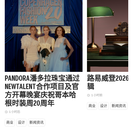
PANDORA潘多拉珠宝通过
路易威登202
NEWTALENT合作项目及官
辑
方开幕晚宴庆祝哥本哈
1 小时前
access_time
根时装周20周年
商业
设计
新闻资讯
1 小时后
access_time
商业
设计
新闻资讯