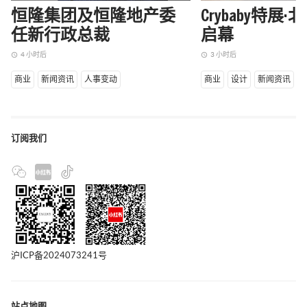
恒隆集团及恒隆地产委
Crybaby特展
任新行政总裁
启幕
4 小时后
3 小时后
access_time
access_time
商业
新闻资讯
人事变动
商业
设计
新闻资讯
订阅我们
沪ICP备2024073241号
站点地图