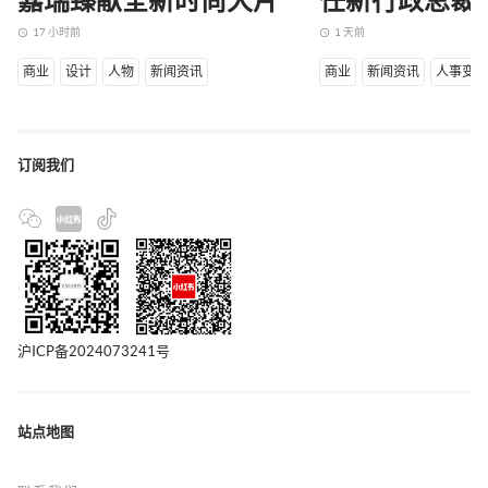
嘉瑞臻献全新时尚大片
任新行政总裁
17 小时前
1 天前
access_time
access_time
商业
设计
人物
新闻资讯
商业
新闻资讯
人事变
订阅我们
沪ICP备2024073241号
站点地图