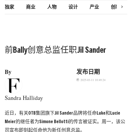
chevron_right
独家
商业
人物
设计
产业
创新研究
前Bally创意总监任职Jil Sander
By
发布日期
2025-03-11 10:49:24
today
Sandra Halliday
近日，有关OTB集团旗下Jil Sander品牌将任命Luke和Lucie
Meier的继任者为Simone Bellotti的传言被证实。周一，该公
司宣布即刻起任命他为新任创意总监。