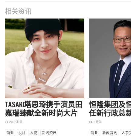
相关资讯
TASAKI塔思琦携手演员田
恒隆集团及恒
嘉瑞臻献全新时尚大片
任新行政总裁
20 小时前
1 天前
access_time
access_time
商业
设计
人物
新闻资讯
商业
新闻资讯
人事变