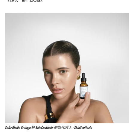
（LDB）部门总裁。
Sofia Richie Grainge 是 SkinCeuticals 的新代言人 - SkinCeuticals