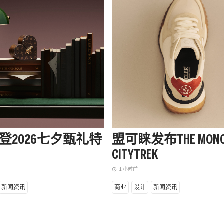
登2026七夕甄礼特
盟可睐发布THE MONC
CITYTREK
1 小时前
access_time
新闻资讯
商业
设计
新闻资讯