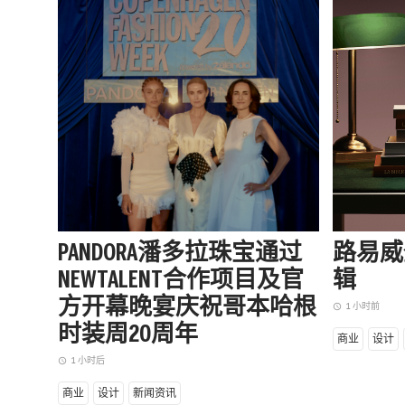
PANDORA潘多拉珠宝通过
路易威
NEWTALENT合作项目及官
辑
方开幕晚宴庆祝哥本哈根
1 小时前
access_time
时装周20周年
商业
设计
1 小时后
access_time
商业
设计
新闻资讯