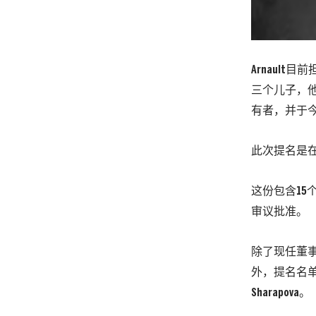
Arnault目
三个儿子，他将接替
有者，并于
此次提名是在LV
这份包含15
审议批准。
除了现任董事会成员Ma
外，提名名单中还有Al
Sharapova。