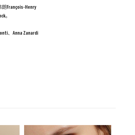
ançois-Henry
nck。
nna Zanardi