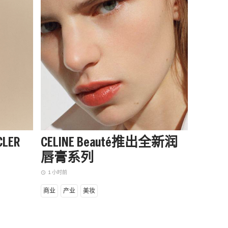
LER
CELINE Beauté推出全新润
阿迪达
唇膏系列
季起
赛队
1 小时前
access_time
3 小时前
access_time
商业
产业
美妆
商业
设