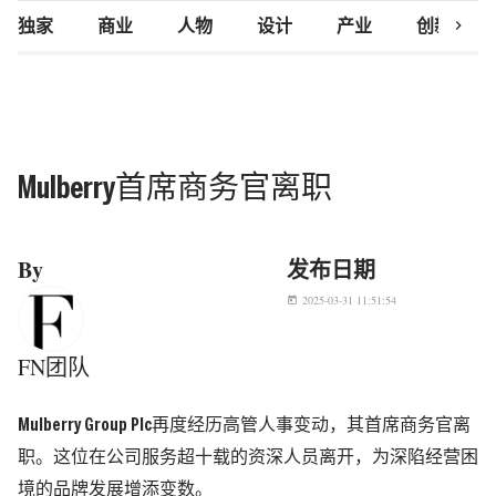
chevron_right
独家
商业
人物
设计
产业
创新研究
Mulberry首席商务官离职
By
发布日期
2025-03-31 11:51:54
today
FN团队
Mulberry Group Plc再度经历高管人事变动，其首席商务官离
职。这位在公司服务超十载的资深人员离开，为深陷经营困
境的品牌发展增添变数。