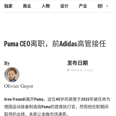
chevron_right
独家
商业
人物
设计
产业
创新研究
Puma CEO离职，前Adidas高管接任
By
发布日期
2025-04-07 11:32:25
today
Olivier Guyot
Arne Freundt离开Puma。这位40岁的高管于2022年被任命为
德国运动装备制造商Puma的首席执行官，然而他任职期间
取得的业绩，未能让金融市场满意。