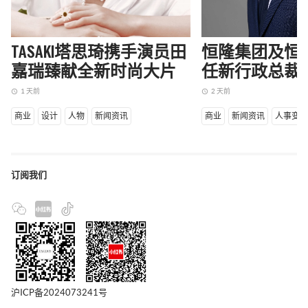
TASAKI塔思琦携手演员田
恒隆集团及恒
嘉瑞臻献全新时尚大片
任新行政总裁
1 天前
2 天前
access_time
access_time
商业
设计
人物
新闻资讯
商业
新闻资讯
人事变
订阅我们
沪ICP备2024073241号