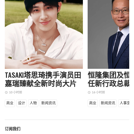
TASAKI塔思琦携手演员田
恒隆集团及恒
嘉瑞臻献全新时尚大片
任新行政总裁
10 小时前
16 小时前
access_time
access_time
商业
设计
人物
新闻资讯
商业
新闻资讯
人事变
订阅我们