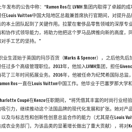
上午发布的公告中称：“Ramon Ros在 LVMH 集团内取得了卓越的成
。他担任Louis Vuitton中国大陆地区总裁兼首席执行官期间，对提
秀的本土团队起到了关键作用。拉蒙在奢侈品零售领域的深厚专
和协作式领导能力，将助力他把这个罗马品牌推向新的高度，同时保
和对手工艺的坚持。”
s的职业生涯始于英国的玛莎百货（Marks & Spencer），之后他先后加入
任过多个高级管理职位。2013年，他加入LVMH集团，担任Given
花了三年时间拓展业务。2016年，他被任命为纪梵希国际总监
amon Ros一直在Louis Vuitton中国工作。他毕业于巴塞罗那大学
Charlotte Coupé在Kenzo任职期间，“将凭借其丰富的时尚行
的吸引力，继续推动这个法国品牌的现代化发展和扩张。她对产
以及与标志性和创新性创意总监合作的能力（尤其是在Louis Vui
成衣业务部门，为该品类的显著增长做出了重大贡献），将对Ke