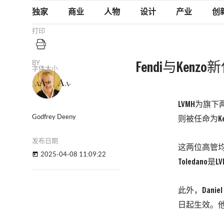
独家
商业
人物
设计
产业
创
打印
BY
Fendi与Kenzo新
字体大小
A+
A
A
A-
LVMH为旗下两
Godfrey Deeny
则被任命为K
发布日期
这两位高管均来自
2025-04-08 11:09:22
today
Toledano
此外，Danie
日起生效。他将常