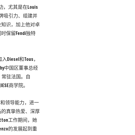
功，尤其是在Louis
升品牌吸引力、组建并
业知识，加上他对卓
留Fendi独特
Diesel和Tous，
chy中国区董事总经
，常驻法国。自
和IESE商学院。
业经验和领导能力，进一
品的真挚热爱、深厚
tton工作期间，她
nzo的发展起到重