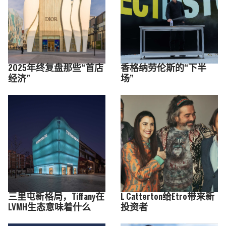
2025年终复盘那些“首店
香格纳劳伦斯的“下半
经济”
场”
三里屯新格局，Tiffany在
L Catterton给Etro带来新
LVMH生态意味着什么
投资者