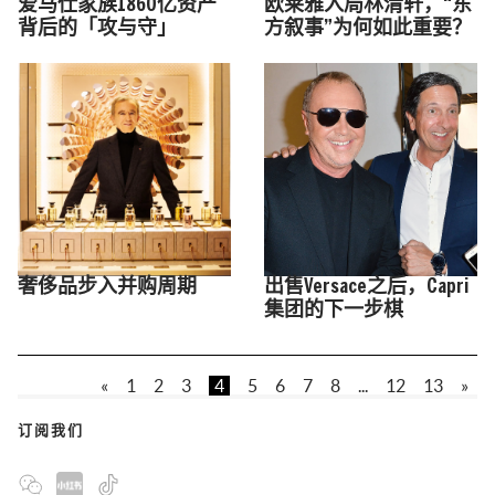
爱马仕家族1860亿资产
欧莱雅入局林清轩，“东
背后的「攻与守」
方叙事”为何如此重要？
奢侈品步入并购周期
出售Versace之后，Capri
集团的下一步棋
«
1
2
3
4
5
6
7
8
...
12
13
»
订阅我们