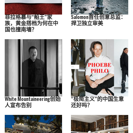
菲拉格慕与“船王”家
Salomon首任创意总监：
族，黄金搭档为何在中
捍卫独立审美
国也撞南墙？
White Mountaineering创始
“极简主义”的中国生意
人宣布告别
还好吗？