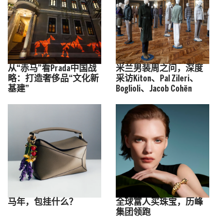
从“赤马”看Prada中国战
米兰男装周之问，深度
略：打造奢侈品“文化新
采访Kiton、Pal Zileri、
基建”
Boglioli、Jacob Cohën
马年，包挂什么？
全球富人买珠宝，历峰
集团领跑