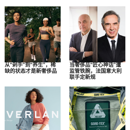
从“剁手”到“养生”，稀
当奢侈品“匠心神话”遭
缺的状态才是新奢侈品
监管铁腕，法国意大利
联手定新规