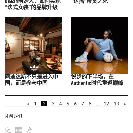
Ba&sh创始人：如何实现
“达播”带货之死
“法式女装”的品牌升级
阿迪达斯不只是进入中
锐步的下半场，在
国，而是参与中国
Authentic时代重返巅峰
«
1
2
3
4
5
6
7
8
...
12
13
»
订阅我们