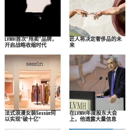
LVMH首次“甩卖”品牌，
匠人将决定奢侈品的未
开启战略收缩时代
来
法式浪漫女装Sessùn何
在LVMH年度股东大会
以实现“破十亿”
上，他透露大量信息