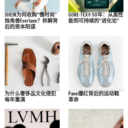
SHEIN为何收购“慢时尚”
GORE-TEX® 50年：从高性
独角兽Everlane？拆解背
能到可持续的“进化论”
后的资本阳谋
为什么奢侈品文化侵犯
Pane爆红背后的运动鞋
每年重演
革命