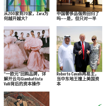
从200家到70家，Zara为
中国奢侈品强势回归了
何越开越大？
吗——是，但只对一半
“一欧元”回购品牌，详
Roberto Cavalli再易主，
解开云与Giambattista
当中东地王撞上美国资
Valli背后的资本操作
本